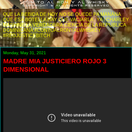
QUE LA BEBIDA DE HOY NO SE QUEDE PA MANANA
QUE ESA BOTELLA HAY QUE VACIARLA . YA ! CHARLEY
MASHINE LA VERDADERA CIENCIA DE LA REPUBLICA
DOMINICANA #CONTOALRONYALWHISKEY
#REDJUSTICEBITCH
Monday, May 31, 2021
MADRE MIA JUSTICIERO ROJO 3
DIMENSIONAL