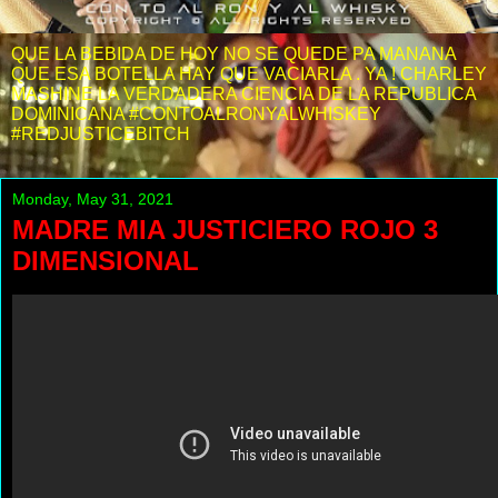
QUE LA BEBIDA DE HOY NO SE QUEDE PA MANANA
QUE ESA BOTELLA HAY QUE VACIARLA . YA ! CHARLEY
MASHINE LA VERDADERA CIENCIA DE LA REPUBLICA
DOMINICANA #CONTOALRONYALWHISKEY
#REDJUSTICEBITCH
Monday, May 31, 2021
MADRE MIA JUSTICIERO ROJO 3
DIMENSIONAL