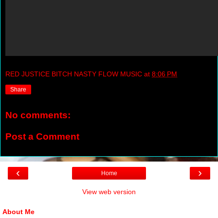
RED JUSTICE BITCH NASTY FLOW MUSIC
at
8:06 PM
Share
No comments:
Post a Comment
‹
›
Home
View web version
About Me