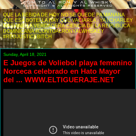
QUE LA BEBIDA DE HOY NO SE QUEDE PA MANANA
QUE ESA BOTELLA HAY QUE VACIARLA . YA ! CHARLEY
MASHINE LA VERDADERA CIENCIA DE LA REPUBLICA
DOMINICANA #CONTOALRONYALWHISKEY
#REDJUSTICEBITCH
Sunday, April 18, 2021
E Juegos de Voliebol playa femenino
Norceca celebrado en Hato Mayor
del ... WWW.ELTIGUERAJE.NET