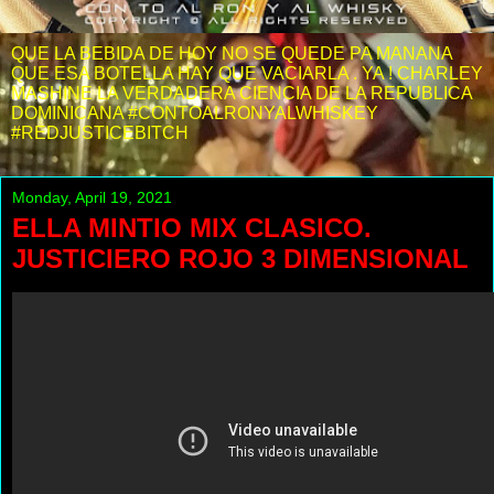
QUE LA BEBIDA DE HOY NO SE QUEDE PA MANANA
QUE ESA BOTELLA HAY QUE VACIARLA . YA ! CHARLEY
MASHINE LA VERDADERA CIENCIA DE LA REPUBLICA
DOMINICANA #CONTOALRONYALWHISKEY
#REDJUSTICEBITCH
Monday, April 19, 2021
ELLA MINTIO MIX CLASICO.
JUSTICIERO ROJO 3 DIMENSIONAL